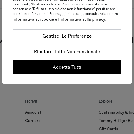
funzionali, "Gestisci preferenze" per personalizzare il vostro
consenso o "Rifiuta tutto ciò che non è funzionale" per rifiutare i
cookie non funzionali. Per maggiori dettagli, consultare la nostra
Informativa sui cookie
l'Informativa sulla privacy
e
.
Tommy Together
Gestisci Le Preferenze
iviti oggi per sbloccare vantaggi escl
Rifiutare Tutto Non Funzionale
Iscriviti Ora Gratis
Accetta Tutti
Iscriviti
Explore
Associati
Sustainability & Inc
Carriere
Tommy Hilfiger Bla
Gift Cards