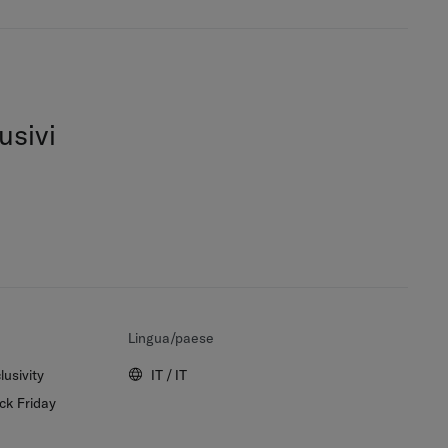
usivi
Lingua/paese
lusivity
IT / IT
ck Friday