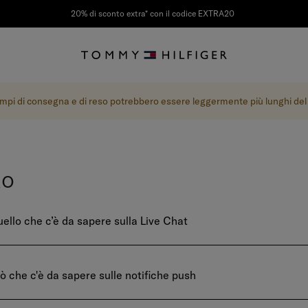
20% di sconto extra* con il codice EXTRA20
tempi di consegna e di reso potrebbero essere leggermente più lunghi del p
RO
uello che c’è da sapere sulla Live Chat
iò che c'è da sapere sulle notifiche push